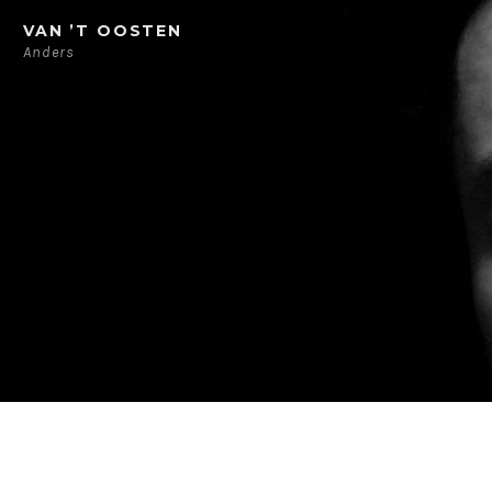
Ga
VAN ’T OOSTEN
direct
Anders
naar
de
inhoud