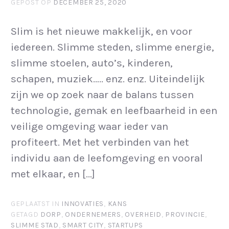
GEPOST OP
DECEMBER 25, 2020
Slim is het nieuwe makkelijk, en voor
iedereen. Slimme steden, slimme energie,
slimme stoelen, auto’s, kinderen,
schapen, muziek….. enz. enz. Uiteindelijk
zijn we op zoek naar de balans tussen
technologie, gemak en leefbaarheid in een
veilige omgeving waar ieder van
profiteert. Met het verbinden van het
individu aan de leefomgeving en vooral
met elkaar, en […]
GEPLAATST IN
INNOVATIES
,
KANS
GETAGD
DORP
,
ONDERNEMERS
,
OVERHEID
,
PROVINCIE
,
SLIMME STAD
,
SMART CITY
,
STARTUPS