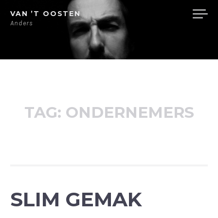
Ga
VAN ’T OOSTEN
direct
Anders
naar
de
inhoud
TAG:
ONDERNEMERS
SLIM GEMAK